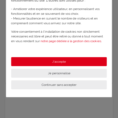
fonctionnement du site. D'autres sont utilisés pour :
- Améliorer votre expérience utilisateur, en personnalisant vos
fonctionnalités et en se souvenant de vos choix.
- Mesurer l’audience en suivant le nombre de visiteurs et en
comprenant comment vous arrivez sur notre site.
AGENCE EGLETONS
Votre consentement à l'installation de cookies non strictement
36, Avenue Charles de Gaulle 19300 EGLETONS
nécessaires est libre et peut être retiré ou donné à tout moment
en vous rendant sur
notre page dédiée à la gestion des cookies
.
SEBASTIEN DUCHAMP
En savoir plus sur notre politique de confidentialité
.
Téléphone : +33 (0)5 44 40 60 93
J'accepte
Email : celaur.egletons@orange.fr
Site : https://egletons.celaurimmo.com
Je personnalise
Continuer sans accepter