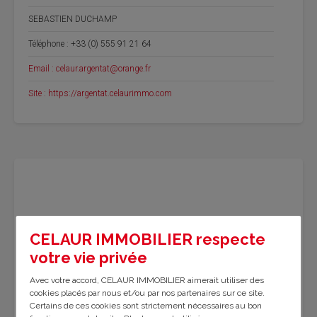
SEBASTIEN DUCHAMP
Téléphone : +33 (0) 555 91 21 64
Email : celaur.argentat@orange.fr
Site : https://argentat.celaurimmo.com
CELAUR IMMOBILIER respecte
votre vie privée
Avec votre accord, CELAUR IMMOBILIER aimerait utiliser des
cookies placés par nous et/ou par nos partenaires sur ce site.
Certains de ces cookies sont strictement nécessaires au bon