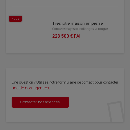
NOUV
Très jolie maison en pierre
Corrèze (Meyssac-collonges la rouge)
223 500 € FAI
Une ques­tion ? Uti­li­sez notre for­mu­laire de contact pour contac­ter
une de nos agences
.
Contac­ter nos agences.