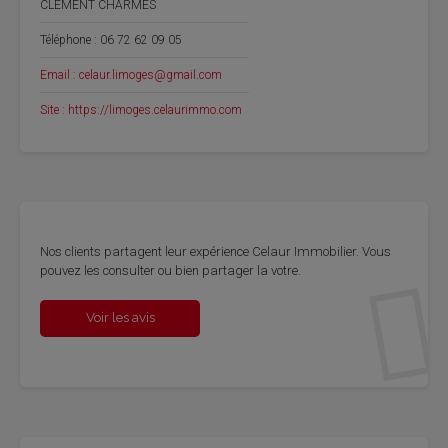
CLEMENT CHARMES
Téléphone : 06 72 62 09 05
Email : celaur.limoges@gmail.com
Site : https://limoges.celaurimmo.com
Nos clients par­tagent leur expé­rience Celaur Immo­bi­lier. Vous
pou­vez les consul­ter ou bien par­ta­ger la votre.
Voir les avis