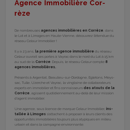
Agence Immo­bi­lière Cor­
rèze
De nom­breuses
agences immo­bi­lières en Cor­rèze
, dans
le Lot et à Limoges en Haute-Vienne, décou­vrez l’éten­due du
réseau Celaur Immo­bi­lier !
Il y a 23 ans,
la pre­mière agence immo­bi­lière
du réseau
Celaur ouvrait ses portes à Vay­rac dans le nord du Lot à 15 km
au sud de la
Cor­rèze
. Depuis, le réseau Celaur compte
8
agences immo­bi­lières.
Pré­sents à Argen­tat, Beau­lieu-sur-Dor­dogne, Egle­tons, Meys­
sac, Tulle, Uzerche et Vay­rac, la ving­taine de col­la­bo­ra­teurs
experts en immo­bi­lier et fins connais­seurs
des atouts de la
Cor­rèze
, agissent quo­ti­dien­ne­ment au-delà de leur mis­sion
d’agent immo­bi­lier.
Une agence, sous licence de marque Celaur Immo­bi­lier,
ins­
tal­lée à Limoges
s’at­tachent à pro­po­ser à leurs clients des
oppor­tu­ni­tés immo­bi­lières tou­jours plus aty­piques en milieu
urbain et dans la cam­pagne envi­ron­nante.