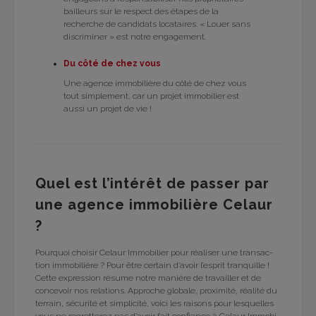
bailleurs sur le res­pect des étapes de la
recherche de can­di­dats loca­taires. « Louer sans
dis­cri­mi­ner » est notre enga­ge­ment.
Du côté de chez vous
Une agence immo­bi­lière du côté de chez vous
tout sim­ple­ment, car un pro­jet immo­bi­lier est
aussi un pro­jet de vie !
Quel est l’in­té­rêt de pas­ser par
une agence immo­bi­lière Celaur
?
Pour­quoi choi­sir Celaur Immo­bi­lier pour réa­li­ser une tran­sac­
tion immo­bi­lière ? Pour être cer­tain d’avoir l’es­prit tran­quille !
Cette expres­sion résume notre manière de tra­vailler et de
conce­voir nos rela­tions. Approche glo­bale, proxi­mité, réa­lité du
ter­rain, sécu­rité et sim­pli­cité, voici les rai­sons pour les­quelles