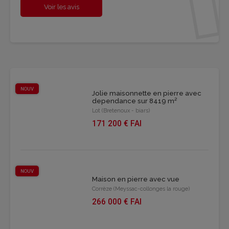
Voir les avis
NOUV
Jolie maisonnette en pierre avec
dependance sur 8419 m²
Lot (Bretenoux - biars)
171 200 € FAI
NOUV
Maison en pierre avec vue
Corrèze (Meyssac-collonges la rouge)
266 000 € FAI