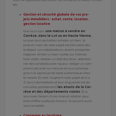
vous ne regret­te­rez pas d’avoir fait confiance à Celaur Immo­bi­
lier.
Ges­tion et sécu­rité glo­bale de vos pro­
jets immo­bi­liers : achat, vente, loca­tion,
ges­tion loca­tive
Que vous ayez
une mai­son à vendre en
Cor­rèze, dans le Lot ou en Haute Vienne,
ou que vous sou­hai­tiez ache­ter un bien, la
prise en main de votre pro­jet est très claire dès
le départ. Les col­la­bo­ra­teurs savent pros­pec­ter,
négo­cier, rendre un bien visible sur Inter­net,
faire visi­ter, réa­li­ser un état des lieux, sélec­tion­
ner des can­di­dats avec rigueur, rédi­ger un com­
pro­mis sécu­risé sur mesure et vous accom­pa­
gner à la signa­ture de l’acte authen­tique chez
le notaire. En bref, ils gèrent votre pro­jet de A à
Z sans inter­mé­diaire et leur sin­gu­la­rité est de
connaître par­fai­te­ment
les atouts de la Cor­
rèze et des dépar­te­ments voi­sins
. Et si
vous avez besoin d’une mise en rela­tion pour
faire chif­frer quelques tra­vaux, ils sau­ront aussi
vous conseiller.
Connexion au ter­ri­toire :