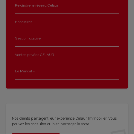
Rejoindre le réseau Celaur
Honoraires
Gestion locative
Ventes privées CELAUR
Le Mandat +
Nos clients par­tagent leur expé­rience Celaur Immo­bi­lier. Vous
pou­vez les consul­ter ou bien par­ta­ger la votre.