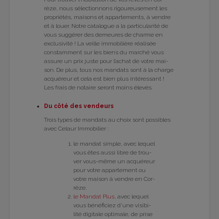
rèze, nous sélec­tion­nons rigou­reu­se­ment les
pro­prié­tés, mai­sons et appar­te­ments, à vendre
et à louer. Notre cata­logue a la par­ti­cu­la­rité de
vous sug­gé­rer des demeures de charme en
exclu­si­vité ! La veille immo­bi­lière réa­li­sée
constam­ment sur les biens du mar­ché vous
assure un prix juste pour l’achat de votre mai­
son. De plus, tous nos man­dats sont à la charge
acqué­reur et cela est bien plus inté­res­sant !
Les frais de notaire seront moins éle­vés.
Du côté des ven­deurs
Trois types de man­dats au choix sont pos­sibles
avec Celaur Immo­bi­lier :
le man­dat simple, avec lequel
vous êtes aussi libre de trou­
ver vous-même un acqué­reur
pour votre appar­te­ment ou
votre mai­son à vendre en Cor­
rèze.
le Man­dat Plus
, avec lequel
vous béné­fi­ciez d’une visi­bi­
lité digi­tale opti­male, de prise