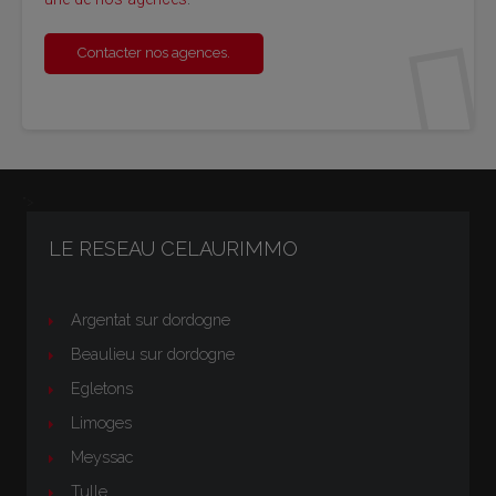
Contac­ter nos agences.
">
LE RESEAU CELAURIMMO
Argentat sur dordogne
Beaulieu sur dordogne
Egletons
Limoges
Meyssac
Tulle