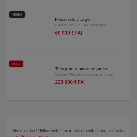
VENDU
Maison de village
Corrèze (Beaulieu sur Dordogne)
60 900 € FAI
NOUV
Très jolie maison en pierre
Corrèze (Meyssac-collonges la rouge)
223 500 € FAI
Une ques­tion ? Uti­li­sez notre for­mu­laire de contact pour contac­ter
une de nos agences
.