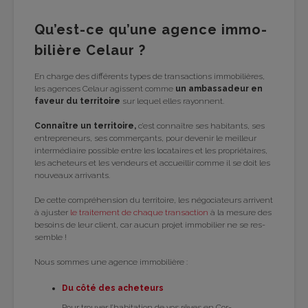
Qu’est-ce qu’une agence immo­
bi­lière Celaur ?
En charge des dif­fé­rents types de tran­sac­tions immo­bi­lières,
les agences Celaur agissent comme
un ambas­sa­deur en
faveur du ter­ri­toire
sur lequel elles rayonnent.
Connaître un ter­ri­toire,
c’est connaître ses habi­tants, ses
entre­pre­neurs, ses com­mer­çants, pour deve­nir le meilleur
inter­mé­diaire pos­sible entre les loca­taires et les pro­prié­taires,
les ache­teurs et les ven­deurs et accueillir comme il se doit les
nou­veaux arri­vants.
De cette com­pré­hen­sion du ter­ri­toire, les négo­cia­teurs arrivent
à ajus­ter
le trai­te­ment de chaque tran­sac­tion
à la mesure des
besoins de leur client, car aucun pro­jet immo­bi­lier ne se res­
semble !
Nous sommes une agence immo­bi­lière :
Du côté des ache­teurs
Pour trou­ver l’ha­bi­ta­tion de vos rêves en Cor­