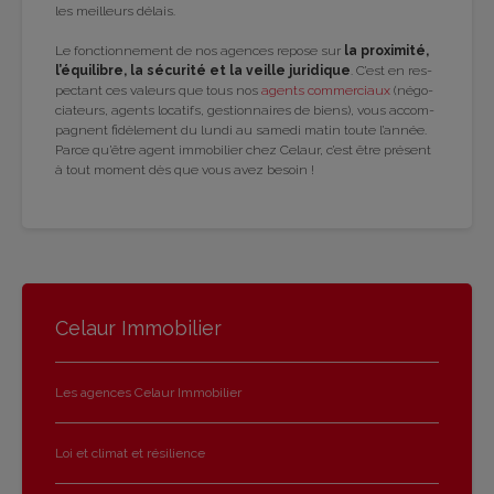
les meilleurs délais.
Le fonc­tion­ne­ment de nos agences repose sur
la proxi­mité,
l’équi­libre, la sécu­rité et la veille juri­dique
. C’est en res­
pec­tant ces valeurs que tous nos
agents com­mer­ciaux
(négo­
cia­teurs, agents loca­tifs, ges­tion­naires de biens), vous accom­
pagnent fidè­le­ment du lundi au samedi matin toute l’an­née.
Parce qu’être agent immo­bi­lier chez Celaur, c’est être pré­sent
à tout moment dès que vous avez besoin !
Celaur Immobilier
Les agences Celaur Immobilier
Loi et climat et résilience