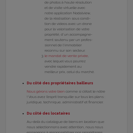
de pho­tos à haute réso­lu­tion
et de visite vir­tuelle avec
notre appli­ca­tion Nodal­view,
de la réa­li­sa­tion sous condi­
tion de videos avec un drone
pour la valo­ri­sa­tion de votre
pro­priété, d’un accom­pa­gne­
ment sou­tenu par un pro­fes­
sion­nel de l'im­mo­bi­lier
reconnu sur son sec­teur.
le man­dat de vente pri­vée
,
avec lequel vous pour­rez
vendre rapi­de­ment au
meilleur prix, celui du mar­ché.
Du côté des pro­prié­taires bailleurs
Nous gérons votre bien
comme si c’était le nôtre
! Vous avez l’es­prit tran­quille sur tous les plans :
juri­dique, tech­nique, admi­nis­tra­tif et finan­cier.
Du côté des loca­taires
Au-delà du cata­logue de biens en loca­tion que
nous sélec­tion­nons avec atten­tion, nous nous
enga­geons à res­pon­sa­bi­li­ser nos pro­prié­taires