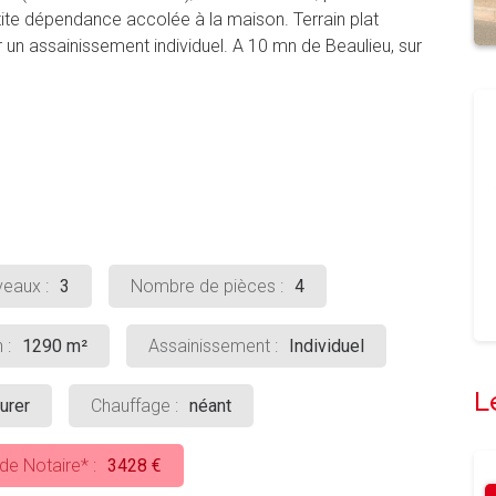
ite dépendance accolée à la maison. Terrain plat
 un assainissement individuel. A 10 mn de Beaulieu, sur
eaux :
3
Nombre de pièces :
4
 :
1290 m²
Assainissement :
Individuel
L
urer
Chauffage :
néant
 de Notaire* :
3428 €