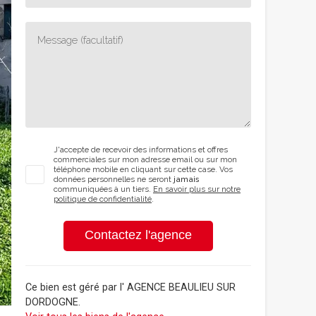
J'accepte de recevoir des informations et offres
commerciales sur mon adresse email ou sur mon
téléphone mobile en cliquant sur cette case. Vos
données personnelles ne seront
jamais
communiquées à un tiers.
En savoir plus sur notre
politique de confidentialité
.
Contactez l'agence
Ce bien est géré par
l' AGENCE BEAULIEU SUR
DORDOGNE
.